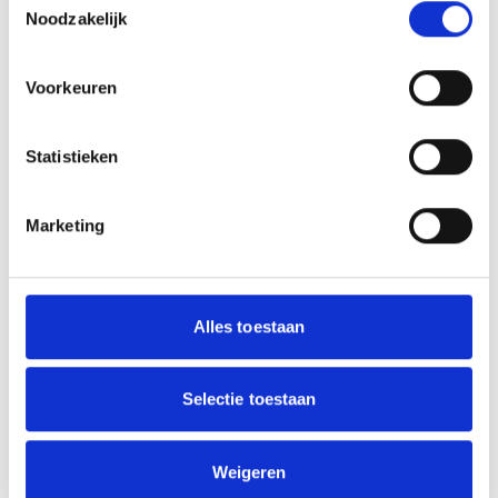
Noodzakelijk
Voorkeuren
Statistieken
Marketing
Alles toestaan
Selectie toestaan
Green Gray
100 gram
Weigeren