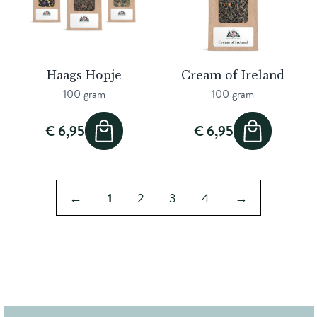
Haags Hopje
Cream of Ireland
100 gram
100 gram
€ 6,95
€ 6,95
←
1
2
3
4
→