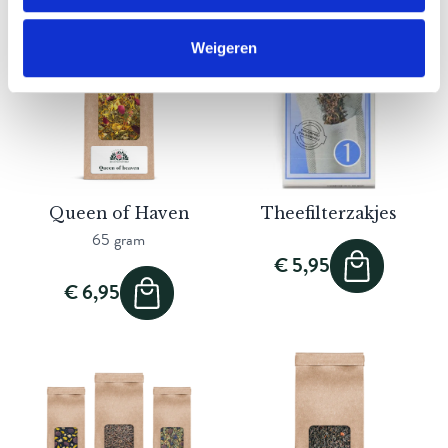
Weigeren
Queen of Haven
Theefilterzakjes
65 gram
€ 5,95
€ 6,95