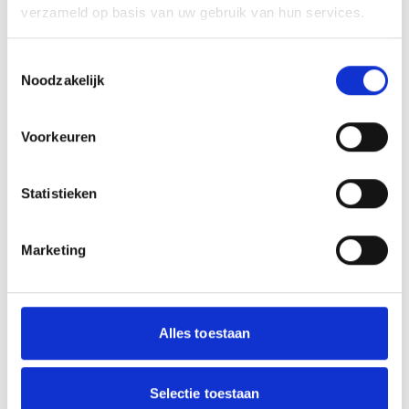
90 gram
80 gram
verzameld op basis van uw gebruik van hun services.
€ 6,95
€ 6,95
Toestemmingsselectie
Noodzakelijk
Voorkeuren
Statistieken
Marketing
Hennep Relax
Droomvlucht
80 gram
70 gram
Alles toestaan
€ 6,95
€ 6,95
Selectie toestaan