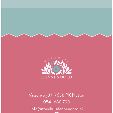
Vasserweg 37, 7638 PK Nutter
0541 680 790
info@theehuisdennenoord.nl